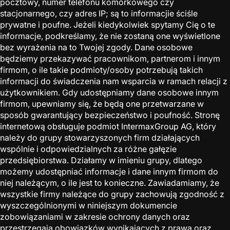
pocztowy, numer telefonu komórkowego czy
stacjonarnego, czy adres IP; są to informacjie ściśle
prywatne i poufne. Jeżeli kiedykolwiek spytamy Cię o te
informacje, podkreślamy, że nie zostaną one wyświetlone
bez wyrażenia na to Twojej zgody. Dane osobowe
będziemy przekazywać pracownikom, partnerom i innym
firmom, o ile takie podmioty/osoby potrzebują takich
informacji do świadczenia nam wsparcia w ramach relacji z
użytkownikiem. Gdy udostępniamy dane osobowe innym
firmom, upewniamy się, że będą one przetwarzane w
sposób gwarantujący bezpieczeństwo i poufność. Stronę
internetową obsługuje podmiot IntermaxGroup AG, który
należy do grupy stowarzyszonych firm działających
wspólnie i odpowiedzialnych za różne gałęzie
przedsiębiorstwa. Działamy w imieniu grupy, dlatego
możemy udostępniać informacje i dane innym firmom do
niej należącym, o ile jest to konieczne. Zawiadamiamy, że
wszystkie firmy należące do grupy zachowują zgodność z
wyszczególnionymi w niniejszym dokumencie
zobowiązaniami w zakresie ochrony danych oraz
przestrzegają obowiązków wynikających z prawa oraz