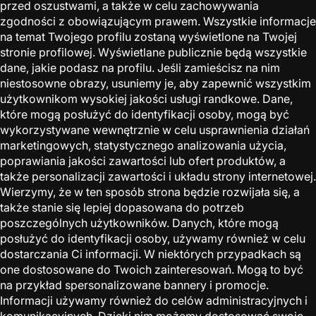
przed oszustwami, a także w celu zachowywania
zgodności z obowiązującym prawem. Wszystkie informacje
na temat Twojego profilu zostaną wyświetlone na Twojej
stronie profilowej. Wyświetlane publicznie będą wszystkie
dane, jakie podasz na profilu. Jeśli zamieścisz na nim
niestosowne obrazy, usuniemy je, aby zapewnić wszystkim
użytkownikom wysokiej jakości usługi randkowe. Dane,
które mogą posłużyć do identyfikacji osoby, mogą być
wykorzystywane wewnętrznie w celu usprawnienia działań
marketingowych, statystycznego analizowania użycia,
poprawiania jakości zawartości lub ofert produktów, a
także personalizacji zawartości i układu strony internetowej.
Wierzymy, że w ten sposób strona będzie rozwijała się, a
także stanie się lepiej dopasowana do potrzeb
poszczególnych użytkowników. Danych, które mogą
posłużyć do identyfikacji osoby, używamy również w celu
dostarczania Ci informacji. W niektórych przypadkach są
one dostosowane do Twoich zainteresowań. Mogą to być
na przykład spersonalizowane bannery i promocje.
Informacji używamy również do celów administracyjnych i
komunikacyjnych. Dzięki nim możemy dostosować swoje